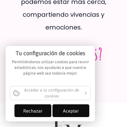
podemos estar más cerca,
compartiendo vivencias y
emociones.
¿Me acompañas?
Tu configuración de cookies
Permitiéndonos utilizar cookies para reunir
estadísticas, nos ayudarás a que nuestra
L
I
página web sea todavía mejor.
i
n
n
s
Acceder a tu configuración de
k
t
cookies
e
a
d
g
Rechazar
Aceptar
i
r
n
a