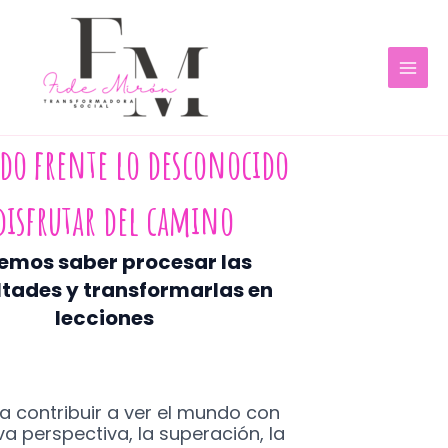
Ir
MAI
al
MEN
contenido
do frente lo desconocido
disfrutar del camino
emos saber procesar las
ltades y transformarlas en
lecciones
a contribuir a ver el mundo con
a perspectiva, la superación, la