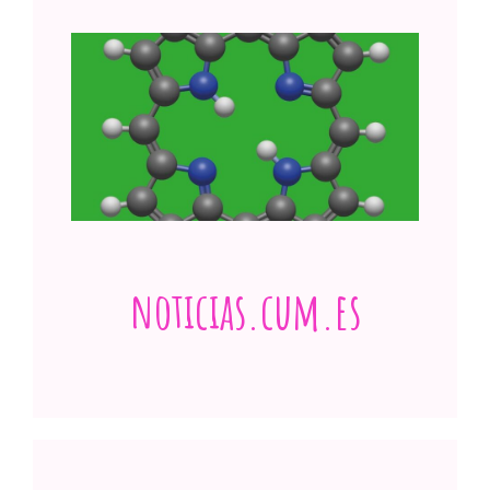
Congreso de Medicamentos huérfanos y
enfermedades raras en Sevilla: «La rara no
soy yo, es la enfermedad»
Ver publicación
noticias.cum.es