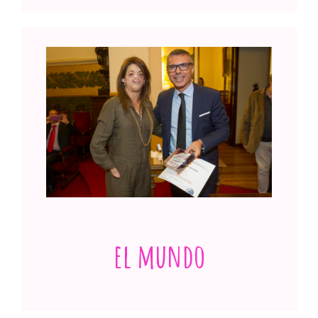
La cruel enfermedad que le devoró la cara
y sus manos a una mujer: ‘Sentía mucho
dolor’
Ver publicación
el mundo