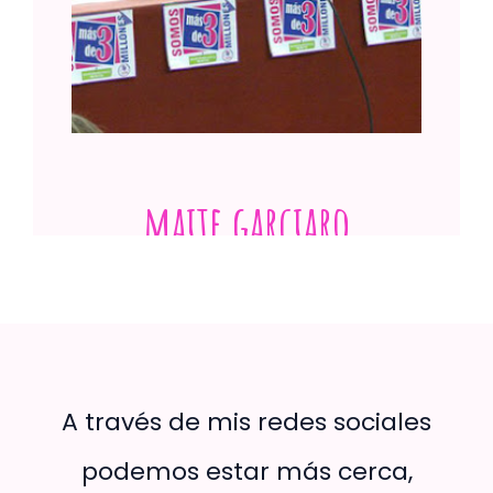
Ver publicación
maite garciaro
FIDE MIRÓN, UNA EXTRAORDINARIA MUJER
A través de mis redes sociales
podemos estar más cerca,
Ver publicación