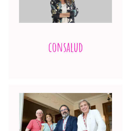
devastadora enfermedad que desfigura
a sus víctimas
Ver publicación
consalud
Fide Mirón (AEP): “Los pacientes con
porfiria necesitan una atención socio-