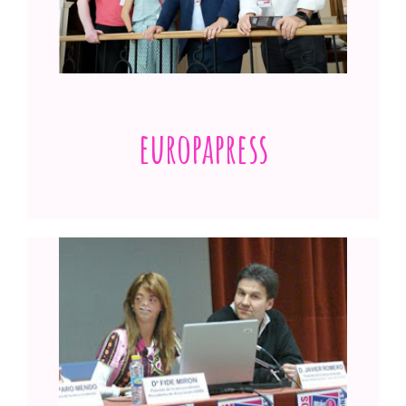
sanitaria integral”
Ver publicación
europapress
Más de 3 millones de españoles padecen
alguna de las "miles" de enfermedades
raras que existen