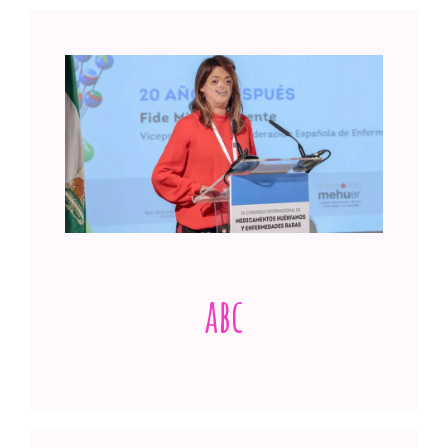
Fide Mirón, premiada por su trabajo de
divulgación sobre las Enfermedades Raras
Ver publicación
abc