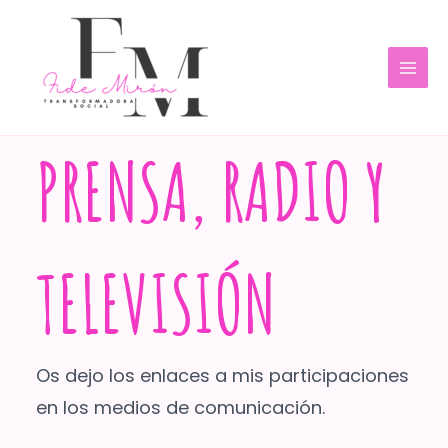
Ir
MAI
al
MEN
contenido
PRENSA, RADIO Y
TELEVISIÓN
Os dejo los enlaces a mis participaciones
en los medios de comunicación.